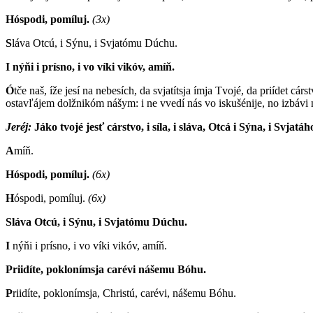
Hóspodi, pomíluj.
(3x)
S
láva Otcú, i Sýnu, i Svjatómu Dúchu.
I nýňi i prísno, i vo víki vikóv, amíň.
Ó
tče naš, íže jesí na nebesích, da svjatítsja ímja Tvojé, da priídet c
ostavľájem dolžnikóm nášym: i ne vvedí nás vo iskušénije, no izbávi 
Jeréj:
J
áko tvojé jesť cárstvo, i síla, i sláva, Otcá i Sýna, i Svjatá
A
míň.
Hóspodi, pomíluj.
(6x)
H
óspodi, pomíluj.
(6x)
Sláva Otcú, i Sýnu, i Svjatómu Dúchu.
I
nýňi i prísno, i vo víki vikóv, amíň.
Priidíte, poklonímsja carévi nášemu Bóhu.
P
riidíte, poklonímsja, Christú, carévi, nášemu Bóhu.