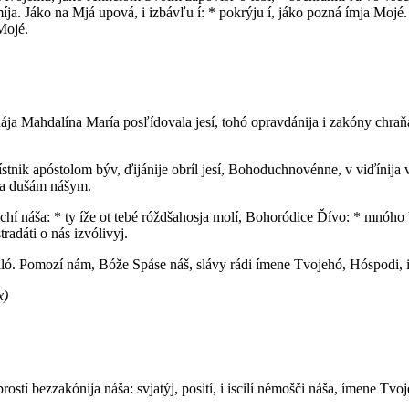
zmíja. Jáko na Mjá upová, i izbávľu í: * pokrýju í, jáko pozná ímja Mojé.
Mojé.
tnája Mahdalína María posľídovala jesí, tohó opravdánija i zakóny chra
tnik apóstolom býv, ďijánije obríl jesí, Bohoduchnovénne, v viďínija vos
ja dušám nášym.
hí náša: * ty íže ot tebé róždšahosja molí, Bohoródice Ďívo: * mnóho 
tradáti o nás izvólivyj.
ó. Pomozí nám, Bóže Spáse náš, slávy rádi ímene Tvojehó, Hóspodi, izbá
x)
rostí bezzakónija náša: svjatýj, posití, i iscilí némošči náša, ímene Tvoj