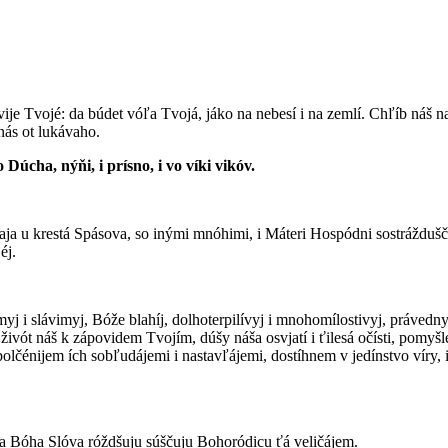
árstvije Tvojé: da búdet vóľa Tvojá, jáko na nebesí i na zemlí. Chľíb ná
nás ot lukávaho.
ho Dúcha, nýňi, i prísno, i vo víki vikóv.
aja u krestá Spásova, so inými mnóhimi, i Máteri Hospódni sostráždušči, 
éj.
yj i slávimyj, Bóže blahíj, dolhoterpilívyj i mnohomílostivyj, právednyja
živót náš k zápovidem Tvojím, dúšy náša osvjatí i ťilesá očísti, pomyšlén
 opolčénijem ích sobľudájemi i nastavľájemi, dostíhnem v jedínstvo víry
nija Bóha Slóva róždšuju súščuju Bohoródicu ťá veličájem.