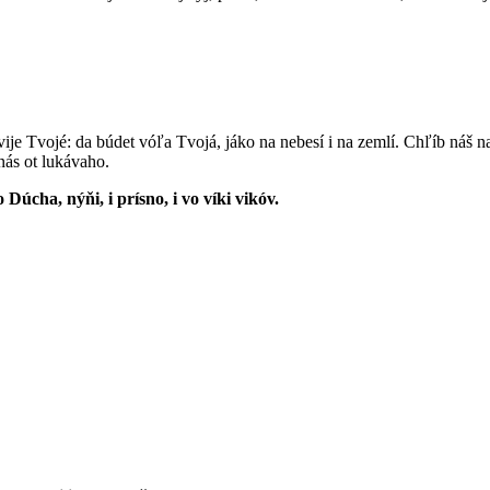
árstvije Tvojé: da búdet vóľa Tvojá, jáko na nebesí i na zemlí. Chľíb ná
nás ot lukávaho.
ho Dúcha, nýňi, i prísno, i vo víki vikóv.