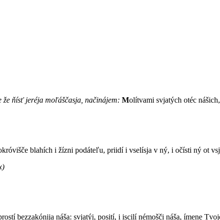
e že ňísť jeréja moľáščasja, načinájem:
M
olítvami svjatých otéc nášich
okróvišče blahích i žízni podáteľu, priidí i vselísja v ný, i očísti ný ot vs
x)
rostí bezzakónija náša: svjatýj, posití, i iscilí némošči náša, ímene Tvoj