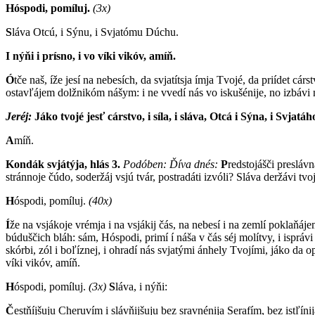
Hóspodi, pomíluj.
(3x)
S
láva Otcú, i Sýnu, i Svjatómu Dúchu.
I nýňi i prísno, i vo víki vikóv, amíň.
Ó
tče naš, íže jesí na nebesích, da svjatítsja ímja Tvojé, da priídet c
ostavľájem dolžnikóm nášym: i ne vvedí nás vo iskušénije, no izbávi 
Jeréj:
J
áko tvojé jesť cárstvo, i síla, i sláva, Otcá i Sýna, i Svjatá
A
míň.
Kondák svjátýja, hlás 3.
Podóben: Ď
íva dnés:
P
redstojášči preslávn
stránnoje čúdo, soderžáj vsjú tvár, postradáti izvóli? Sláva deržávi tvoj
H
óspodi, pomíluj.
(40x)
Í
že na vsjákoje vrémja i na vsjákij čás, na nebesí i na zemlí poklaňájem
búduščich bláh: sám, Hóspodi, primí í náša v čás séj molítvy, i isprávi 
skórbi, zól i boľíznej, i ohradí nás svjatými ánhely Tvojími, jáko da
víki vikóv, amíň.
H
óspodi, pomíluj.
(3x)
S
láva, i nýňi:
Č
estňíjšuju Cheruvím i slávňijšuju bez sravnénija Serafím, bez istľí