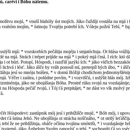
ú, carévi i Bóhu nášemu.
i molítvu mojú, * vnuší hlahóly úst mojích. Jáko čuždíji vostáša na mjá 
 vrahóm mojím, * ístinoju Tvojéju potrebí ích. Vóleju požrú Tebí, * Is
slýši mjá: * vozskorbích pečáliju mojéju i smjatóchsja. Ot hlása vrážija 
a mjá. Strách i trépet prijíde na mjá * i pokrý mjá ťmá. I rích: któ dást
i ot búri. Potopí, Hóspodi, i razďilí jazýki ích: * jáko víďich bezzakón
 lichvá i lésť. Jáko ášče by vráh ponosíl mí, preterpíl bých úbo, * i áš
álsja jesí so mnóju brášen, * v domú Bóžiji chodíchom jedinomyšlénijem.
já. Véčer i zaútra, i polúdne povím, * i vozviščú, i uslýšit hlás mój. I
izminénija, jáko ne ubojášasja Bóha. Prostré rúku svojú na vozdajánije, *
rzi na Hóspoda pečáľ tvojú, i Tój ťá prepitájet, * ne dást vo vík molvý p
Ťá.
 Hóspodevi: zastúpnik mój jesí i pribížišče mojé, * Bóh mój, i upováju 
et ťá ístina Jehó. Ne ubojíšisja ot strácha noščnáho, * ot strilý leťáščija
k tebí že ne priblížitsja, obáče očíma tvojíma smótriši, * i vozdajánije
 ťilesí tvojemú, jáko Ánhelom Svoím zapovísť o tebí, * sochraníti ťá vo v