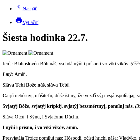
chevron_left
Naspäť
print
Vytlačiť
Šiesta hodinka 22.7.
Jeréj: B
lahoslovén Bóh náš, vsehdá nýňi i prísno i vo víki vikóv.
(ášč
I mý:
A
míň.
Sláva Tebí Bože náš, sláva Tebí.
C
arjú nebésnyj, uťišiteľu, dúše ístiny, íže vezďí sýj i vsjá ispolňájaj, s
Svjatýj Bóže, svjatýj krípkij, svjatýj bezsmértnyj, pomíluj nás.
(3
S
láva Otcú, i Sýnu, i Svjatómu Dúchu.
I nýňi i prísno, i vo víki vikóv, amíň.
P
resvjatája Tróice pomíluj nás: Hóspodi, očísti hrichí náša: Vladýko, p