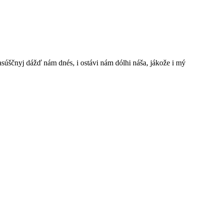
š nasúščnyj dážď nám dnés, i ostávi nám dólhi náša, jákože i mý