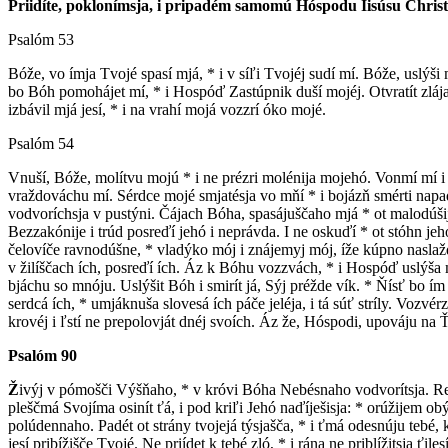
Priidíte, poklonímsja, i pripadém samomú Hóspodu Iisúsu Christ
Psalóm 53
B
óže, vo ímja Tvojé spasí mjá, * i v síľi Tvojéj sudí mí. Bóže, uslýš
bo Bóh pomohájet mí, * i Hospóď Zastúpnik duší mojéj. Otvratít zlája
izbávil mjá jesí, * i na vrahí mojá vozzrí óko mojé.
Psalóm 54
V
nuší, Bóže, molítvu mojú * i ne prézri molénija mojehó. Vonmí mí i u
vraždováchu mí. Sérdce mojé smjatésja vo mňí * i bojázň smérti napadé n
vodvoríchsja v pustýni. Čájach Bóha, spasájuščaho mjá * ot malodúšija 
Bezzakónije i trúd posreďí jehó i neprávda. I ne oskuďí * ot stóhn jehó
čelovíče ravnodúšne, * vladýko mój i znájemyj mój, íže kúpno naslažd
v žilíščach ích, posreďí ích. Áz k Bóhu vozzvách, * i Hospóď uslýša m
bjáchu so mnóju. Uslýšit Bóh i smirít já, Sýj préžde vík. * Ňísť bo ím 
serdcá ích, * umjáknuša slovesá ích páče jeléja, i tá súť stríly. Vozvé
krovéj i ľstí ne prepolovját dnéj svoích. Áz že, Hóspodi, upováju na 
Psalóm 90
Ž
ivýj v pómošči Výšňaho, * v króvi Bóha Nebésnaho vodvorítsja. Rečét
pleščmá Svojíma osinít ťá, i pod kriľi Jehó naďíješisja: * orúžijem obýd
polúdennaho. Padét ot strány tvojejá týsjašča, * i ťmá odesnúju tebé, 
jesí pribížišče Tvojé. Ne priídet k tebé zló, * i rána ne priblížitsja