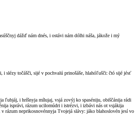
š nasúščnyj dážď nám dnés, i ostávi nám dólhi náša, jákože i mý
i slézy točášči, sijé v pochvalú prinošáše, hlahóľušči: čtó sijé jésť
 ľubjáj, i hríšnyja mílujaj, vsjá zovýj ko spaséniju, obiščánija rádi
ija isprávi, rázum ucilomúdri i istrézvi, i izbávi nás ot vsjákija
, i v rázum neprikosnovénnyja Tvojejá slávy: jáko blahoslovén jesí vo