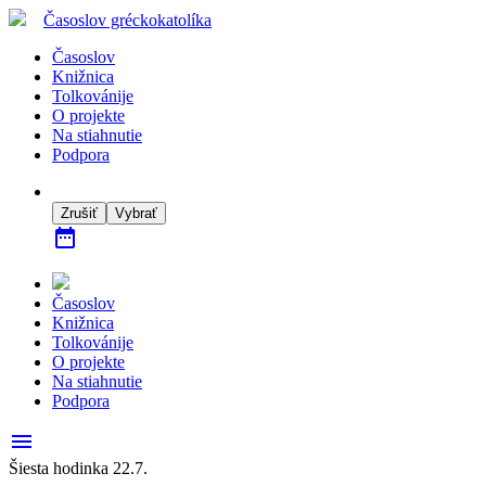
Časoslov
gréckokatolíka
Časoslov
Knižnica
Tolkovánije
O projekte
Na stiahnutie
Podpora
Zrušiť
Vybrať
date_range
Časoslov
Knižnica
Tolkovánije
O projekte
Na stiahnutie
Podpora
menu
Šiesta hodinka 22.7.