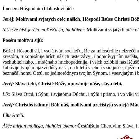
Í
menem Hóspodnim blahosloví ótče.
Jeréj: M
olítvami svjatých otéc nášich, Hóspodi Iisúse Christé Bóž
(ášče že ňísť jeréja moľáščasja, hlahólem:
M
olítvami svjatých otéc n
Posém molítvu sijú:
B
óže i Hóspodi síl, i vsejá tvári soďíteľu, íže za milosérdije neizre
krestóm, rukopisánije hrích nášich rasterzávyj, í pobidívyj ťím načála,
vsehubíteľnaho, i mráčnaho hrichopadénija, í vsích ozlóbiti nás íščušč
ľubóviju tvojéju ujazví dúšy náša, da k tebí vsehdá vzirájušče, i jéže 
beznačáľnomu Otcú, so jedinoródnym tvojím Sýnom, i vsesvjatým i bla
Jeréj:
S
láva tebi, Christé Bóže, upovánije náše, sláva tebí.
Lík:
S
láva Otcú, i Sýnu, i svjatómu Dúchu, i nýňi i prísno, i vo víki v
Jeréj:
Ch
ristós ístinnyj Bóh náš, molítvami prečístyja svojejá Má
Lík:
A
míň.
Ášče mírjan molítsja, hlahólet tókmo:
Č
estňíjšuju Cheruvím:
S
láva, i