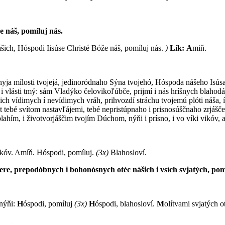
e náš, pomíluj nás.
ášich, Hóspodi Iisúse Christé Bóže náš, pomíluj nás.
)
Lík:
A
miň.
čénnyja mílosti tvojejá, jedinoródnaho Sýna tvojehó, Hóspoda nášeho Isús
 i vlá­sti tmý: sám Vladýko čelovikoľúbče, prijmí i nás hríšnych blahodá
ich vídimych í nevídimych vráh, prihvozdí stráchu tvojemú plóti náša, í 
ot tebé svítom nastavľájemi, tebé nepristúpnaho i prisnosúščnaho zrjášče
hím, i životvorjáščim tvojím Dúchom, nýňi i prísno, i vo víki vikóv, 
ikóv.
A
míň.
H
óspodi, pomíluj.
(3x)
B
lahosloví.
tere, prepodóbnych i bohonósnych otéc nášich i vsích svjatých, pomí
 nýňi:
H
óspodi, pomíluj
(3x)
H
óspodi, blahosloví.
M
olítvami svjatých o