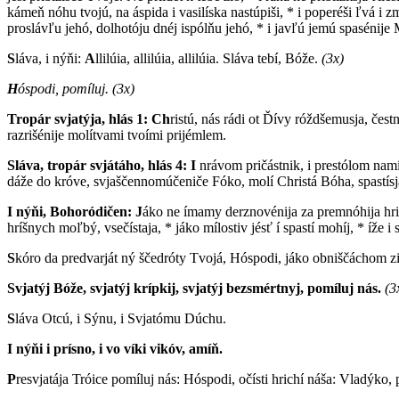
kámeň nóhu tvojú, na áspida i vasilíska nastúpiši, * i poperéši ľvá i 
proslávľu jehó, dolhotóju dnéj ispólňu jehó, * i javľú jemú spasénije 
S
láva, i nýňi:
A
llilúia, allilúia, allilúia. Sláva tebí, Bóže.
(3x)
H
óspodi, pomíluj.
(3x)
Tropár svjatýja, hlás 1: Ch
ristú, nás rádi ot Ďívy róždšemusja, čes
razrišénije molítvami tvoími prijémlem.
Sláva, tropár svjátáho, hlás 4: I
nrávom pričástnik, i prestólom namís
dáže do króve, svjaščennomúčeniče Fóko, molí Christá Bóha, spastís
I nýňi, Bohoródičen:
J
áko ne ímamy derznovénija za premnóhija hric
hríšnych moľbý, vsečístaja, * jáko mílostiv jésť í spastí mohíj, * íže i s
S
kóro da predvarját ný ščedróty Tvojá, Hóspodi, jáko obniščáchom zil
Svjatýj Bóže, svjatýj krípkij, svjatýj bezsmértnyj, pomíluj nás.
(3
S
láva Otcú, i Sýnu, i Svjatómu Dúchu.
I nýňi i prísno, i vo víki vikóv, amíň.
P
resvjatája Tróice pomíluj nás: Hóspodi, očísti hrichí náša: Vladýko, p