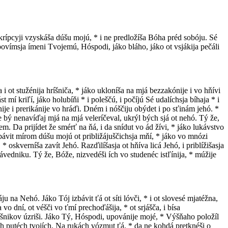
i krípcyji vzyskáša dúšu mojú, * i ne predložíša Bóha préd sobóju. Sé
povímsja ímeni Tvojemú, Hóspodi, jáko bláho, jáko ot vsjákija pečáli
i ot stužénija hríšniča, * jáko ukloníša na mjá bezzakónije i vo hňívi
 mí kriľí, jáko holubíňi * i poleščú, i počíjú Sé udalíchsja bíhaja * i
ije i prerikánije vo hráďi. Dném i nóščiju obýdet i po sťinám jehó. *
če bý nenavíďaj mjá na mjá veleríčeval, ukrýl bých sjá ot nehó. Tý že,
 Da prijídet že smérť na ňá, i da snídut vo ád žívi, * jáko lukávstvo
zbávit mírom dúšu mojú ot približájuščichsja mňí, * jáko vo mnózi
 oskverníša zavít Jehó. Razďilíšasja ot hňíva licá Jehó, i priblížišasja
rávedniku. Tý že, Bóže, nizvedéši ích vo studenéc istľínija, * múžije
na Nehó. Jáko Tój izbávit ťá ot síti lóvči, * i ot slovesé mjatéžna,
 vo dní, ot véšči vo ťmí prechoďášija, * ot srjášča, i bísa
 hríšnikov úzriši. Jáko Tý, Hóspodi, upovánije mojé, * Výšňaho položíl
séch putéch tvojích. Na rukách vózmut ťá, * da ne kohdá pretknéši o