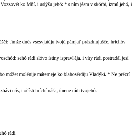
 Vozzovét ko Mňí, i uslýšu jehó: * s ním jésm v skórbi, izmú jehó, i
ňášči: ťímže dnés vsesvjatúju tvojú pámjať prázdnujušče, hrichóv
chód: sehó rádi slóvo ístiny ispravľája, i víry rádi postradál jesí
bo móžet molénije máterneje ko blahosérdiju Vladýki. * Ne prézrí
vi nás, i očísti hríchí náša, ímene rádi tvojehó.
ehó rádi.