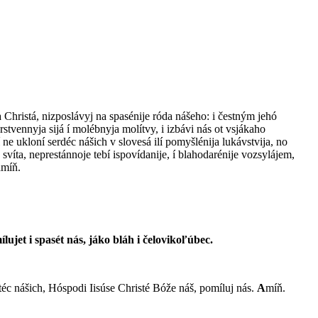
a Christá, nizposlávyj na spasénije róda nášeho: i čestným jehó
rstvennyja sijá í molébnyja molítvy, i izbávi nás ot vsjákaho
ne ukloní serdéc nášich v slovesá ilí pomyšlénija lukávstvija, no
 svíta, neprestánnoje tebí ispovídanije, í blahodarénije vozsylájem,
amíň.
lujet i spasét nás, jáko bláh i čelovikoľúbec.
téc nášich, Hóspodi Iisúse Christé Bóže náš, pomíluj nás.
A
míň.