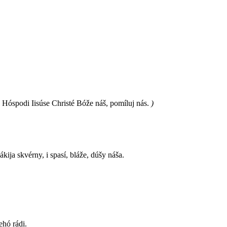
, Hóspodi Iisúse Christé Bóže náš, pomíluj nás.
)
jákija skvérny, i spasí, bláže, dúšy náša.
ehó rádi.