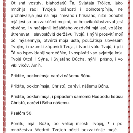
Ot
sná vostáv, blahodarjú Ťa, Svjatája Trójice, jáko
mnóhija rádi Tvojejá bláhosti i dolhoterpínija, ne
prohňívalsja jesí na mjá ľinívaho i hríšnaho, nižé pohubíl
mjá jesí so bezzakóňmi mojími, no čelovikoľúbstvoval jesí
obýčno, i v nečájaniji ležáščaho vozdvíhl mjá jesí, vo jéže
útrenevati i slavoslóviti deržávu Tvojú. I nýňi prosvití mojí
óči mýslennyja, otvérzi moja ustá, poučátisja slovesém
Tvojím, i razumíti zápovidi Tvoja, i tvoríti vóľu Tvojú, i píti
Ťá vo ispovídaniji serdéčňim, i vospiváti vse svjatóje ímja
Tvojé Otcá, i Sýna, i Svjatáho Dúcha, nýňi i prísno, i vo
víki vikóv. Amíň.
Priidíte, poklonímsja carévi nášemu Bóhu.
P
riidíte, poklonímsja, Christú, carévi, nášemu Bóhu.
Priidíte, poklonímsja, i pripadém samomú Hóspodu Iisúsu
Christú, carévi i Bóhu nášemu.
Psalóm 50.
P
omíluj mjá, Bóže, po velícij mílosti Tvojéj, * i po
mnóžestvu ščedrót Tvojích očísti bezzakónije mojé. -