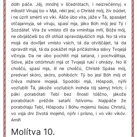
dólh páče. Jéj, mnóhij v ščedrótach, i neizrečénnyj v
mílosti! Vírujaj bo v Mjá, rékl jesí, o Christé mój, žív búdet,
i ne úzrit smérti vo víki. Ášče úbo víra, jáže v Ťá, spasájet
otčajannyja, sé víruju, spasí mja, jáko Bóh mój jesí Tý i
Sozdáteľ. Víra že vmísto ďíl da vminítsja mňí, Bóže mój,
ne obrjáščeši bo ďíl otňúd opravdájuščich mjá. No tá víra
mojá da dovľíjet vmísto vsích, tá da otviščájet, tá da
opravdít mjá, tá da pokážet mjá pričástnika slávy Tvojejá
víčnyja. Da ne úbo pochítit mjá sataná, i pochválitsja,
Slóve, jéže ottórhnuti mjá ot Tvojejá rukí i ohrády. No ilí
choščú, spasí mja, ilí ne choščú, Christé Spáse mój,
predvarí skóro, skóro, pohibóch: Tý bo jesí Bóh mój ot
čréva mátere mojejá. Spodóbi mjá, Hóspodi, nýňi
vozľubíti Ťá, jákože vozľubích inohda tój sámyj hrích; i
páki porabótati Tebí bez ľínosti tóščno, jákože
porabótach préžde sataňí ľstívomu. Najipáče že
porabótaju Tebí, Hóspodu i Bóhu mojemú Iisúsu Christú,
vo vsja dni životá mojehó, nýňi i prísno, i vo víki vikóv.
Amíň
Molítva 10.