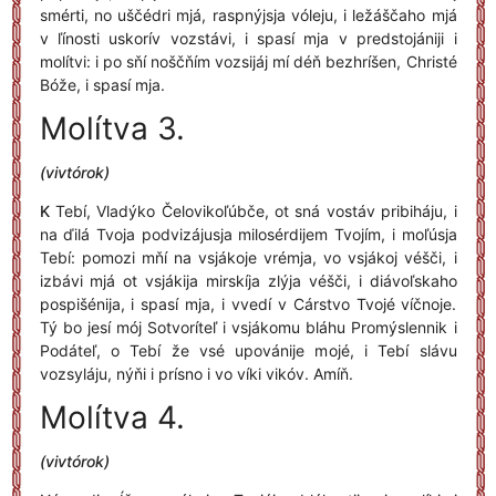
smérti, no uščédri mjá, raspnýjsja vóleju, i ležáščaho mjá
v ľínosti uskorív vozstávi, i spasí mja v predstojániji i
molítvi: i po sňí noščňím vozsijáj mí déň bezhríšen, Christé
Bóže, i spasí mja.
Molítva 3.
(vivtórok)
K
Tebí, Vladýko Čelovikoľúbče, ot sná vostáv pribiháju, i
na ďilá Tvoja podvizájusja milosérdijem Tvojím, i moľúsja
Tebí: pomozi mňí na vsjákoje vrémja, vo vsjákoj véšči, i
izbávi mjá ot vsjákija mirskíja zlýja véšči, i diávoľskaho
pospišénija, i spasí mja, i vvedí v Cárstvo Tvojé víčnoje.
Tý bo jesí mój Sotvoríteľ i vsjákomu bláhu Promýslennik i
Podáteľ, o Tebí že vsé upovánije mojé, i Tebí slávu
vozsyláju, nýňi i prísno i vo víki vikóv. Amíň.
Molítva 4.
(vivtórok)