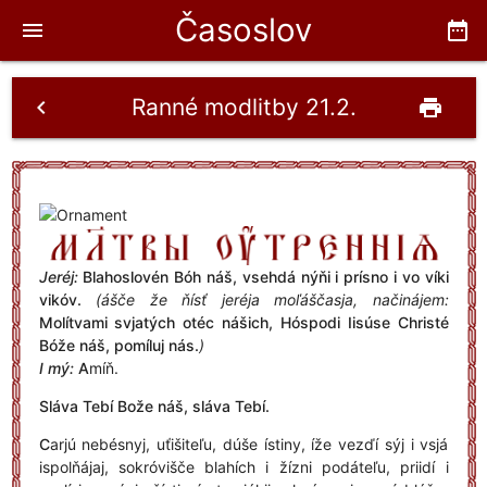
Časoslov
menu
date_range
Ranné modlitby 21.2.
chevron_left
print
Jeréj:
Blahoslovén Bóh náš, vsehdá nýňi i prísno i vo víki
vikóv.
(ášče že ňísť jeréja moľáščasja, načinájem:
Molítvami svjatých otéc nášich, Hóspodi Iisúse Christé
Bóže náš, pomíluj nás.
)
I mý:
A
míň.
Sláva Tebí Bože náš, sláva Tebí.
C
arjú nebésnyj, uťišiteľu, dúše ístiny, íže vezďí sýj i vsjá
ispolňájaj, sokróvišče blahích i žízni podáteľu, priidí i