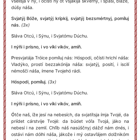
vselísja v ný, i očísti ný ot vsjákija skvérny, i spasí, bláže,
dúšy náša.
Svjatýj Bóže, svjatýj krípkij, svjatýj bezsmértnyj, pomíluj
nás.
(3x)
S
láva Otcú, i Sýnu, i Svjatómu Dúchu.
I nýňi i prísno, i vo víki vikóv, amíň.
P
resvjatája Tróice pomíluj nás: Hóspodi, očísti hrichí náša:
Vladýko, prostí bezzakónija náša: svjatýj, posití, i iscilí
némošči náša, ímene Tvojehó rádi.
Hóspodi, pomíluj.
(3x)
S
láva Otcú, i Sýnu, i Svjatómu Dúchu.
I nýňi i prísno, i vo víki vikóv, amíň.
Ó
tče naš, íže jesí na nebesích, da svjatítsja ímja Tvojé, da
priídet cárstvije Tvojé: da búdet vóľa Tvojá, jáko na
nebesí i na zemlí. Chľíb náš nasúščnyj dážď nám dnés, i
ostávi nám dólhi náša, jákože i mý ostavľájem dolžnikóm