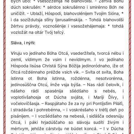
bých úbo: * vsesožžénija ne blahovolíši. - Žértva Bóhu
dúch sokrušén: * sérdce sokrušénno i smirénno Bóh ne
uničižít. - Ublaží, Hóspodi, blahovolénijem Tvojím Sióna, *
i da sozíždutsja sťíny Ijerusalímskija. - Tohdá blahovolíši
žértvu právdy, voznošénije i vsesožehájemaja: * tohdá
vozložát na oltár Tvój teľcý.
Sláva, i nýňi:
V
íruju vo jedínaho Bóha Otcá, vsederžíteľa, tvorcá nébu i
zemlí, vídimym že vsim i nevídimym. I vo jedínaho
Hóspoda Iisúsa Christá Sýna Bóžija jedinoródnaho, iže ot
Otcá roždénnaho préžde vsich vik. – Svíta ot svíta, Boha
ístinna ot Boha ístinna, roždénna, nesotvorénna,
jedinosúščna Otcú, ímže vsja býša. – Nas rádi čelovik, i
nášeho rádi spasénija sšédšaho s nebés, i
voplotívšahosja ot Dúcha svjáta, i Maríji Ďívy, i
vočelovíčšasja. – Raspjátaho že za ny pri Pontíjsťim Piláťi,
i stradávša i pohrebénna, – i voskrésšaho v tréťij deň po
pisánijem. – I vozšédšaho na nebesá, i siďášča odesnúju
Otcá, i páki hrjadúščaho so slávoju sudíti živým i
mértvym, jehóže cárstviju ne búdet koncá. – I v Dúcha