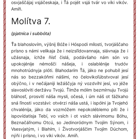
osvjaščájaj vsjáčeskaja, i Ťá pojét vsjá tvár vo víki vikóv.
Amíň.
Molítva 7.
(pjatníca i subbóta)
Ť
a blahoslovím, výšnij Bóže i Hóspodi mílosti, tvorjáščaho
prísno s námi velíkaja že i neizsľídovannaja, slávnaja že i
užásnaja, íchže ňísť čislá, podávšaho nám són vo
upokojénije némošči nášeja, i oslablénije trudóv
mnohotrúdnyja plóti. Blahodarím Ťá, jáko ne pohubíl jesí
nás so bezzakóňmi nášimi, no čelovikoľúbstvoval jesí
obýčno, i v nečájaniji ležáščyja ný vozdvíhl jesí, vo jéže
slavoslóviti deržávu Tvojú. Ťímže mólim bezmírnuju Tvojú
bláhosť, prosvití náša mysli, očesá, i úm náš ot ťážkaho
sná ľínosti vozstávi: otvérzi náša ustá, i ispólni ja Tvojehó
chvalénija, jáko da vozmóžem nepokoléblemo píti že i
ispovídatisja Tebí, vo vsích i ot vsích slávimomu Bóhu,
Beznačáľnomu Otcú, so Jedinoródnym Tvojím Sýnom, i
Vsesvjatým, i Blahím, i Životvorjáščim Tvojím Dúchom,
nýňi i prísno, i vo víki vikóv. Amíň.