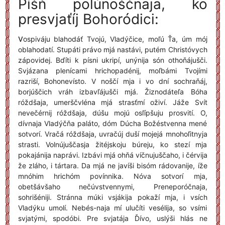
Píšň polúnoščnaja, ko
presvjaťíj Bohoródici:
V
ospiváju blahodáť Tvojú, Vladýčice, moľú Ťa, úm mój
oblahodatí. Stupáti právo mjá nastávi, putém Christóvych
zápovidej. Bďíti k písni ukripí, unýnija són othoňájušči.
Svjázana plenícami hrichopadénij, moľbámi Tvojími
razriší, Bohonevísto. V noščí mja i vo dní sochraňáj,
borjúščich vráh izbavľájušči mjá. Žiznodáteľa Bóha
róždšaja, umerščvléna mjá strasťmí oživí. Jáže Svít
nevečérnij róždšaja, dúšu mojú osľípšuju prosvití. O,
dívnaja Vladýčňa paláto, dóm Dúcha Božéstvenna mené
sotvorí. Vračá róždšaja, uvračúj duší mojejá mnohoľitnyja
strasti. Volnújuščasja žitéjskoju búreju, ko stezí mja
pokajánija naprávi. Izbávi mjá ohňá víčnujuščaho, i čérvija
že zláho, i tártara. Da mjá ne javíši bisóm rádovanije, íže
mnóhim hrichóm povínnika. Nóva sotvorí mja,
obetšávšaho nečúvstvennymi, Preneporóčnaja,
sohrišéniji. Stránna múki vsjákija pokaží mja, i vsích
Vladýku umolí. Nebés-naja mí ulučíti vesélija, so vsími
svjatými, spodóbi. Pre svjatája Ďívo, uslýši hlás ne