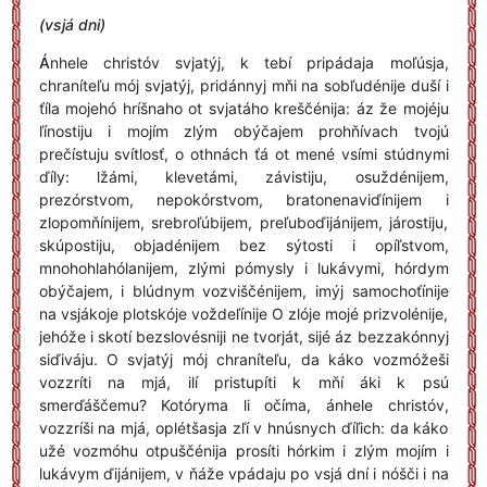
(vsjá dni)
Á
nhele christóv svjatýj, k tebí pripádaja moľúsja,
chraníteľu mój svjatýj, pridánnyj mňi na sobľudénije duší i
ťíla mojehó hríšnaho ot svjatáho kreščénija: áz že mojéju
ľínostiju i mojím zlým obýčajem prohňívach tvojú
prečístuju svítlosť, o othnách ťá ot mené vsími stúdnymi
ďíly: lžámi, klevetámi, závistiju, osuždénijem,
prezórstvom, nepokórstvom, bratonenaviďínijem i
zlopomňínijem, srebroľúbijem, preľuboďijánijem, járostiju,
skúpostiju, objadénijem bez sýtosti i opíľstvom,
mnohohlahólanijem, zlými pómysly i lukávymi, hórdym
obýčajem, i blúdnym vozviščénijem, imýj samochoťínije
na vsjákoje plotskóje voždeľínije O zlóje mojé prizvolénije,
jehóže i skotí bezslovésniji ne tvorját, sijé áz bezzakónnyj
siďiváju. O svjatýj mój chraníteľu, da káko vozmóžeši
vozzríti na mjá, ilí pristupíti k mňí áki k psú
smerďáščemu? Kotóryma li očíma, ánhele christóv,
vozzríši na mjá, oplétšasja zľí v hnúsnych ďíľich: da káko
užé vozmóhu otpuščénija prosíti hórkim i zlým mojím i
lukávym ďijánijem, v ňáže vpádaju po vsjá dní i nóšči i na