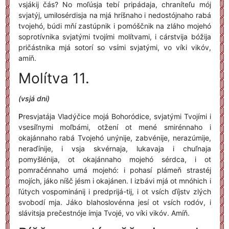
vsjákij čás? No moľúsja tebí pripádaja, chraníteľu mój
svjatýj, umilosérdisja na mjá hríšnaho i nedostójnaho rabá
tvojehó, búdi mňí zastúpnik i pomóščnik na zláho mojehó
soprotívnika svjatými tvojími molítvami, i cárstvija bóžija
pričástnika mjá sotorí so vsími svjatými, vo víki vikóv,
amíň.
Molítva 11.
(vsjá dni)
P
resvjatája Vladýčice mojá Bohoródice, svjatými Tvojími i
vsesíľnymi moľbámi, otžení ot mené smirénnaho i
okajánnaho rabá Tvojehó unýnije, zabvénije, nerazúmije,
neraďínije, i vsja skvérnaja, lukavaja i chuľnaja
pomyšlénija, ot okajánnaho mojehó sérdca, i ot
pomračénnaho umá mojehó: i pohasí plámeň strastéj
mojích, jáko níšč jésm i okajánen. I izbávi mjá ot mnóhich i
ľútych vospominánij i predprijá-tij, i ot vsích ďíjstv zlých
svobodí mja. Jáko blahoslovénna jesí ot vsích rodóv, i
slávitsja prečestnóje ímja Tvojé, vo víki vikóv. Amíň.