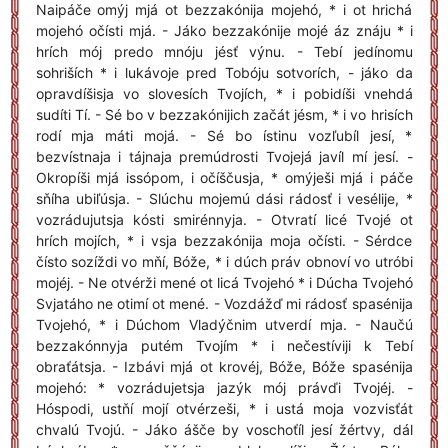
Naipáče omýj mjá ot bezzakónija mojehó, * i ot hrichá
mojehó očísti mjá. - Jáko bezzakónije mojé áz znáju * i
hrích mój predo mnóju jésť výnu. - Tebí jedínomu
sohriších * i lukávoje pred Tobóju sotvorích, - jáko da
opravdíšisja vo slovesích Tvojích, * i pobidíši vnehdá
sudíti Tí. - Sé bo v bezzakónijich začát jésm, * i vo hrisích
rodí mja máti mojá. - Sé bo ístinu vozľubíl jesí, *
bezvístnaja i tájnaja premúdrosti Tvojejá javíl mí jesí. -
Okropíši mjá issópom, i očíščusja, * omýješi mjá i páče
sňíha ubiľúsja. - Slúchu mojemú dási rádosť i vesélije, *
vozrádujutsja kósti smirénnyja. - Otvratí licé Tvojé ot
hrích mojích, * i vsja bezzakónija moja očísti. - Sérdce
čísto sozíždi vo mňí, Bóže, * i dúch práv obnoví vo utróbi
mojéj. - Ne otvérži mené ot licá Tvojehó * i Dúcha Tvojehó
Svjatáho ne otimí ot mené. - Vozdážď mi rádosť spasénija
Tvojehó, * i Dúchom Vladýčnim utverdí mja. - Naučú
bezzakónnyja putém Tvojím * i nečestíviji k Tebí
obraťátsja. - Izbávi mjá ot krovéj, Bóže, Bóže spasénija
mojehó: * vozrádujetsja jazýk mój právďi Tvojéj. -
Hóspodi, ustňí mojí otvérzeši, * i ustá moja vozvisťát
chvalú Tvojú. - Jáko ášče by voschoťíl jesí žértvy, dál