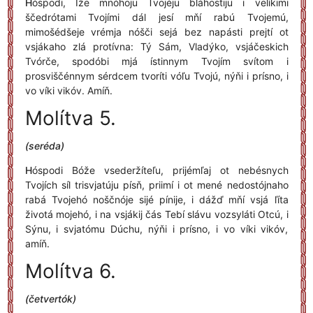
H
óspodi, Íže mnóhoju Tvojéju bláhostiju i velíkimi
ščedrótami Tvojími dál jesí mňí rabú Tvojemú,
mimošédšeje vrémja nóšči sejá bez napásti prejtí ot
vsjákaho zlá protívna: Tý Sám, Vladýko, vsjáčeskich
Tvórče, spodóbi mjá ístinnym Tvojím svítom i
prosviščénnym sérdcem tvoríti vóľu Tvojú, nýňi i prísno, i
vo víki vikóv. Amíň.
Molítva 5.
(seréda)
H
óspodi Bóže vsederžíteľu, prijémľaj ot nebésnych
Tvojích síl trisvjatúju písň, priimí i ot mené nedostójnaho
rabá Tvojehó noščnóje sijé pínije, i dážď mňí vsjá ľíta
životá mojehó, i na vsjákij čás Tebí slávu vozsyláti Otcú, i
Sýnu, i svjatómu Dúchu, nýňi i prísno, i vo víki vikóv,
amíň.
Molítva 6.
(četvertók)