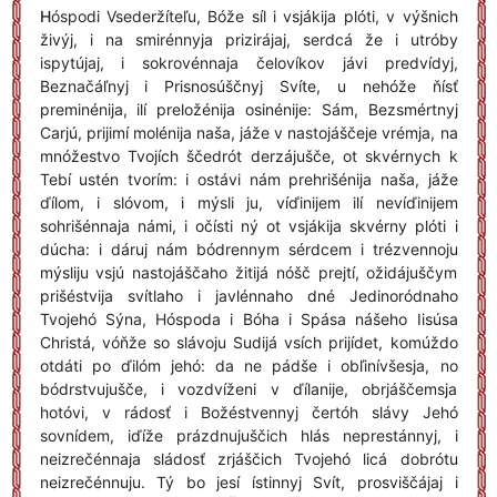
H
óspodi Vsederžíteľu, Bóže síl i vsjákija plóti, v výšnich
živýj, i na smirénnyja prizirájaj, serdcá že i utróby
ispytújaj, i sokrovénnaja čelovíkov jávi predvídyj,
Beznačáľnyj i Prisnosúščnyj Svíte, u nehóže ňísť
preminénija, ilí preložénija osinénije: Sám, Bezsmértnyj
Carjú, prijimí molénija naša, jáže v nastojáščeje vrémja, na
mnóžestvo Tvojích ščedrót derzájušče, ot skvérnych k
Tebí ustén tvorím: i ostávi nám prehrišénija naša, jáže
ďílom, i slóvom, i mýsli ju, víďinijem ilí nevíďinijem
sohrišénnaja námi, i očísti ný ot vsjákija skvérny plóti i
dúcha: i dáruj nám bódrennym sérdcem i trézvennoju
mýsliju vsjú nastojáščaho žitijá nóšč prejtí, ožidájuščym
prišéstvija svítlaho i javlénnaho dné Jedinoródnaho
Tvojehó Sýna, Hóspoda i Bóha i Spása nášeho Iisúsa
Christá, vóňže so slávoju Sudijá vsích prijídet, komúždo
otdáti po ďilóm jehó: da ne pádše i obľinívšesja, no
bódrstvujušče, i vozdvíženi v ďílanije, obrjáščemsja
hotóvi, v rádosť i Božéstvennyj čertóh slávy Jehó
sovnídem, iďíže prázdnujuščich hlás neprestánnyj, i
neizrečénnaja sládosť zrjáščich Tvojehó licá dobrótu
neizrečénnuju. Tý bo jesí ístinnyj Svít, prosviščájaj i