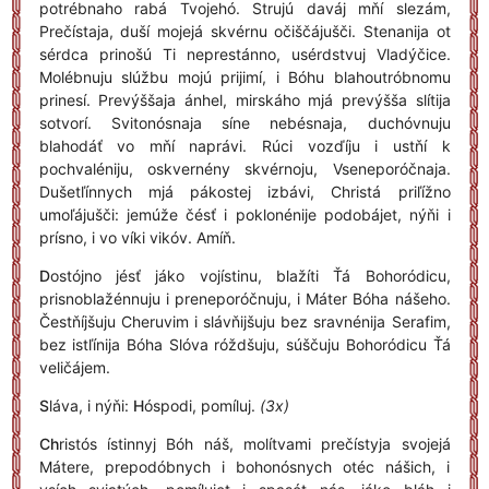
potrébnaho rabá Tvojehó. Strujú daváj mňí slezám,
Prečístaja, duší mojejá skvérnu očiščájušči. Stenanija ot
sérdca prinošú Ti neprestánno, usérdstvuj Vladýčice.
Molébnuju slúžbu mojú prijimí, i Bóhu blahoutróbnomu
prinesí. Prevýššaja ánhel, mirskáho mjá prevýšša slítija
sotvorí. Svitonósnaja síne nebésnaja, duchóvnuju
blahodáť vo mňí naprávi. Rúci vozďíju i ustňí k
pochvaléniju, oskvernény skvérnoju, Vseneporóčnaja.
Dušetľínnych mjá pákostej izbávi, Christá priľížno
umoľájušči: jemúže čésť i poklonénije podobájet, nýňi i
prísno, i vo víki vikóv. Amíň.
D
ostójno jésť jáko vojístinu, blažíti Ťá Bohoródicu,
prisnoblažénnuju i preneporóčnuju, i Máter Bóha nášeho.
Čestňíjšuju Cheruvim i slávňijšuju bez sravnénija Serafim,
bez istľínija Bóha Slóva róždšuju, súščuju Bohoródicu Ťá
veličájem.
S
láva, i nýňi:
H
óspodi, pomíluj.
(3x)
Ch
ristós ístinnyj Bóh náš, molítvami prečístyja svojejá
Mátere, prepodóbnych i bohonósnych otéc nášich, i