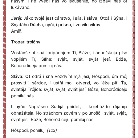
nášym: i ne vvedí nás vo iskušénije, no izbávi nás ot
lukávaho.
Jeréj:
Jáko tvojé jesť cárstvo, i síla, i sláva, Otcá i Sýna, i
Svjatáho Dúcha, nýňi, i prísno, i vo víki vikóv.
A
míň.
Troparí tróičny:
V
ostávše ot sná, pripádajem Tí, Bláže, i ánheľskuju písň
vopijém Tí, Síľne: svját, svját, svját jesí, Bóže,
Bohoródiceju pomíluj nás.
Sláva: Ot
odrá i sná vozdvíhl mjá jesí, Hóspodi, úm mój
prosvití i sérdce, i ustňí mojí otvérzi, vo jéže píti Ťá,
svjatája Trójice: svját, svját, svját jesí, Bóže, Bohoródiceju
pomíluj nás.
I nýňi: N
aprásno Sudijá priídet, i kojehóždo ďijanija
obnažátsja. No stráchom zovém v polúnošči: svját, svját,
svját jesí, Bóže, Bohoródiceju pomíluj nás.
H
óspodi, pomíluj.
(12x)