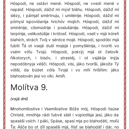
Hóspodi, ne ostávi mené. Hóspodi, ne vvedí mené v
napásť. Hóspodi, dážď mí mýsľ bláhu. Hóspodi, dážď mí
slézy, i pámjať smértnuju, i umilénije. Hóspodi, dážď mí
pómysl ispovídanija hrichóv mojích. Hóspodi, dážď mí
smirénije, cilomúdrije i poslušánije. Hóspodi, dážď mí
terpínije, velikodúšije i krótosť. Hóspodi, vselí v mjá kóreň
blahích, strách Tvój v sérdce mojé. Hóspodi, spodóbi mjá
ľubíti Ťá ot vsejá duší mojejá i pomyšlénija, i tvoríti vo
vsém vóľu Tvojú. Hóspodi, pokrýj mjá ot čelovík
ňíkotorych, i bisóv, i strastéj, i ot vsjákija inýja
nepodóbnyja véšči. Hóspodi, vísi, jáko tvoríši, jákože Tý
vóliši, da búdet vóľa Tvojá i vo mňí hríšňim: jáko
blahoslovén jesí vo víki. Amíň.
Molítva 9.
(vsjá dni)
M
nohomílostive i Vsemílostive Bóže mój, Hóspodi Iisúse
Christé, mnóhija rádi ľubvé sšél i voplotílsja jesí, jáko da
spaséši vsích. I páki, Spáse, spasí mja po blahodáti, moľú
Ťa: Ášče bo ot ďíl spaséši mjá, ňísť se blahodáť i dár, no