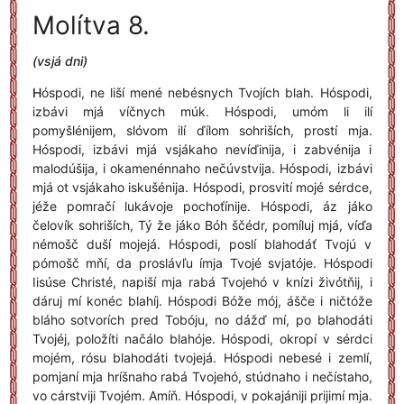
Molítva 8.
(vsjá dni)
H
óspodi, ne liší mené nebésnych Tvojích blah. Hóspodi,
izbávi mjá víčnych múk. Hóspodi, umóm li ilí
pomyšlénijem, slóvom ilí ďílom sohriších, prostí mja.
Hóspodi, izbávi mjá vsjákaho nevíďinija, i zabvénija i
malodúšija, i okamenénnaho nečúvstvija. Hóspodi, izbávi
mjá ot vsjákaho iskušénija. Hóspodi, prosvití mojé sérdce,
jéže pomračí lukávoje pochoťínije. Hóspodi, áz jáko
čelovík sohriších, Tý že jáko Bóh ščédr, pomíluj mjá, víďa
némošč duší mojejá. Hóspodi, poslí blahodáť Tvojú v
pómošč mňí, da proslávľu ímja Tvojé svjatóje. Hóspodi
Iisúse Christé, napiší mja rabá Tvojehó v knízi živótňij, i
dáruj mí konéc blahíj. Hóspodi Bóže mój, ášče i ničtóže
bláho sotvorích pred Tobóju, no dážď mí, po blahodáti
Tvojéj, položíti načálo blahóje. Hóspodi, okropí v sérdci
mojém, rósu blahodáti tvojejá. Hóspodi nebesé i zemlí,
pomjaní mja hríšnaho rabá Tvojehó, stúdnaho i nečístaho,
vo cárstviji Tvojém. Amíň. Hóspodi, v pokajániji prijimí mja.