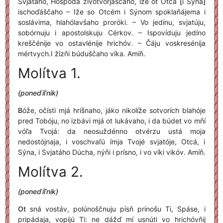
Svjatáho, Hóspoda životvorjáščaho, iže ot Otcá
[
i Sýna
]
ischoďáščaho – Iže so Otcém i Sýnom spoklaňájema i
soslávima, hlahólavšaho proróki. – Vo jedínu, svjatúju,
sobórnuju i apostolskuju Cérkov. – Ispovíduju jedíno
kreščénije vo ostavlénije hrichóv. – Čáju voskresénija
mértvych.I žízňi búduščaho víka. Amíň.
Molítva 1.
(poneďíľnik)
B
óže, očísti mjá hríšnaho, jáko nikolíže sotvorích blahóje
pred Tobóju, no izbávi mjá ot lukávaho, i da búdet vo mňí
vóľa Tvojá: da neosuždénno otvérzu ustá moja
nedostójnaja, i voschvaľú ímja Tvojé svjatóje, Otcá, i
Sýna, i Svjatáho Dúcha, nýňi i prísno, i vo víki vikóv. Amíň.
Molítva 2.
(poneďíľnik)
Ot
sná vostáv, polúnoščnuju písň prinošu Ti, Spáse, i
pripádaja, vopijú Ti: ne dážď mí usnúti vo hrichóvňij