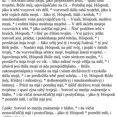
áz. – Sochraní dúšu mojú, jáko prepodóben jésm, * spasí rabá
tvojehó, Bóže mój, upovájuščaho na ťá. – Pomíluj mjá, Hóspodi,
jáko k tebí vozzovú vés déň, * vozveselí dúšu rabá tvojehó, jáko k
tebí vzjách dúšu mojú. – Jáko tý, Hóspodi, bláh i krótok, * í
mnohomílostiv vsím prizyvájuščym ťá. – Vnuší, Hóspodi, molítvu
mojú, * i voňmí hlásu molénija mojehó. – V déň skórbi mojejá
vozzvách k tebí, * jáko uslýšal mjá jesí. – Ňísť podóben tebí v
bozích, Hóspodi, * i ňísť po ďilóm tvojím. – Vsí jazýcy, jelíki
sotvoríl jesí, priídut, i poklóňatsja préd tobóju, Hóspodi, * i
proslávjat ímja tvojé. – Jáko vélij jesí tý i tvorjáj čudesá, * tý jesí
Bóh jedín. – Nastávi mjá, Hóspodi, na púť tvój, i pojdú v ístinňi
tvojéj, * da vozveselítsja sérdce mojé, bojátisja ímeni tvojehó. –
Ispovímsja tebí, Hóspodi Bóže mój, vsím sérdcem mojím, * i
proslávľu ímja tvojé vo vík. – Jáko mílosť tvojá vélíja na mňí, * í
ízbávil jesí dúšu mojú ot áda preispódňijšaho. – Bóže,
zakonoprestúpnicy vostáša na mjá i sónm deržávnych vzyskáša
dúšu mojú, * i ne predložíša tebé pred sobóju. – I tý, Hóspodi Bóže
mój, ščédryj i mílostivyj, * dolhoterpilívyj i mnohomílostivyj i
ístinnyj. – Prízri na mjá i pomíluj mjá, * dážď deržávu tvojú ótroku
tvojému, i spasí sýna rabý tvojejá. - Sotvorí so mnóju známenije v
bláho, * i da víďat nenavíďaščiji mjá i postyďátsja, - jáko tý Hóspodi
* pomóhl mňí, i uťíšil mjá jesí.
I páki:
Sotvorí so mnóju známenije v bláho, * i da víďat
nenavíďaščiji mjá i postyďátsja, - jáko tý Hóspodi * pomóhl mňí, i