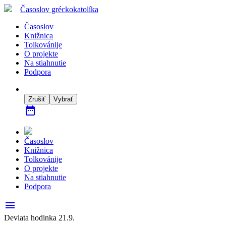
Časoslov
gréckokatolíka
Časoslov
Knižnica
Tolkovánije
O projekte
Na stiahnutie
Podpora
Zrušiť
Vybrať
date_range
Časoslov
Knižnica
Tolkovánije
O projekte
Na stiahnutie
Podpora
menu
Deviata hodinka 21.9.