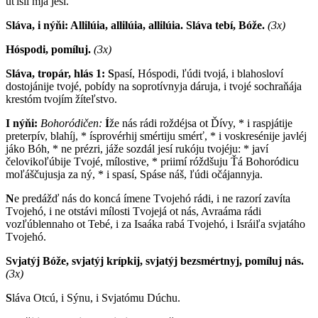
uťíšil mjá jesí.
Sláva, i nýňi: Allilúia, allilúia, allilúia. Sláva tebí, Bóže.
(3x)
Hóspodi, pomíluj.
(3x)
Sláva, tropár, hlás 1: S
pasí, Hóspodi, ľúdi tvojá, i blahosloví
dostojánije tvojé, pobídy na soprotívnyja dáruja, i tvojé sochraňája
krestóm tvojím žíteľstvo.
I nýňi:
Bohoródičen:
Í
že nás rádi roždéjsa ot Ďívy, * i raspjátije
preterpív, blahíj, * ísprovérhij smértiju smérť, * i voskresénije javléj
jáko Bóh, * ne prézri, jáže sozdál jesí rukóju tvojéju: * javí
čelovikoľúbije Tvojé, mílostive, * priimí róždšuju Ťá Bohoródicu
moľáščujusja za ný, * i spasí, Spáse náš, ľúdi očájannyja.
N
e predážď nás do koncá ímene Tvojehó rádi, i ne razorí zavíta
Tvojehó, i ne otstávi mílosti Tvojejá ot nás, Avraáma rádi
vozľúblennaho ot Tebé, i za Isaáka rabá Tvojehó, i Isráiľa svjatáho
Tvojehó.
Svjatýj Bóže, svjatýj krípkij, svjatýj bezsmértnyj, pomíluj nás.
(3x)
S
láva Otcú, i Sýnu, i Svjatómu Dúchu.