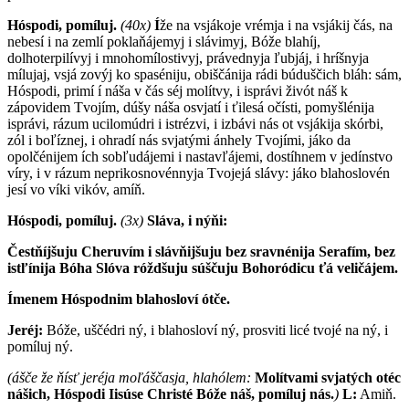
Hóspodi, pomíluj.
(40x)
Í
že na vsjákoje vrémja i na vsjákij čás, na
nebesí i na zemlí poklaňájemyj i slávimyj, Bóže blahíj,
dolhoterpilívyj i mnohomílostivyj, právednyja ľubjáj, i hríšnyja
mílujaj, vsjá zovýj ko spaséniju, obiščánija rádi búduščich bláh: sám,
Hóspodi, primí í náša v čás séj molítvy, i isprávi živót náš k
zápovidem Tvojím, dúšy náša osvjatí i ťilesá očísti, pomyšlénija
isprávi, rázum ucilomúdri i istrézvi, i izbávi nás ot vsjákija skórbi,
zól i boľíznej, i ohradí nás svjatými ánhely Tvojími, jáko da
opolčénijem ích sobľudájemi i nastavľájemi, dostíhnem v jedínstvo
víry, i v rázum neprikosnovénnyja Tvojejá slávy: jáko blahoslovén
jesí vo víki vikóv, amíň.
Hóspodi, pomíluj.
(3x)
Sláva, i nýňi:
Čestňíjšuju Cheruvím i slávňijšuju bez sravnénija Serafím, bez
istľínija Bóha Slóva róždšuju súščuju Bohoródicu ťá veličájem.
Ímenem Hóspodnim blahosloví ótče.
Jeréj:
Bóže, uščédri ný, i blahosloví ný, prosviti licé tvojé na ný, i
pomíluj ný.
(ášče že ňísť jeréja moľáščasja, hlahólem:
Molítvami svjatých otéc
nášich, Hóspodi Iisúse Christé Bóže náš, pomíluj nás.
)
L:
Amiň.