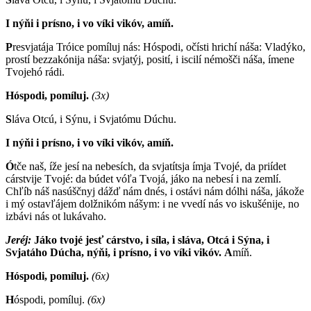
I nýňi i prísno, i vo víki vikóv, amíň.
P
resvjatája Tróice pomíluj nás: Hóspodi, očísti hrichí náša: Vladýko,
prostí bezzakónija náša: svjatýj, posití, i iscilí némošči náša, ímene
Tvojehó rádi.
Hóspodi, pomíluj.
(3x)
S
láva Otcú, i Sýnu, i Svjatómu Dúchu.
I nýňi i prísno, i vo víki vikóv, amíň.
Ó
tče naš, íže jesí na nebesích, da svjatítsja ímja Tvojé, da priídet
cárstvije Tvojé: da búdet vóľa Tvojá, jáko na nebesí i na zemlí.
Chľíb náš nasúščnyj dážď nám dnés, i ostávi nám dólhi náša, jákože
i mý ostavľájem dolžnikóm nášym: i ne vvedí nás vo iskušénije, no
izbávi nás ot lukávaho.
Jeréj:
Jáko tvojé jesť cárstvo, i síla, i sláva, Otcá i Sýna, i
Svjatáho Dúcha, nýňi, i prísno, i vo víki vikóv.
A
míň.
Hóspodi, pomíluj.
(6x)
H
óspodi, pomíluj.
(6x)