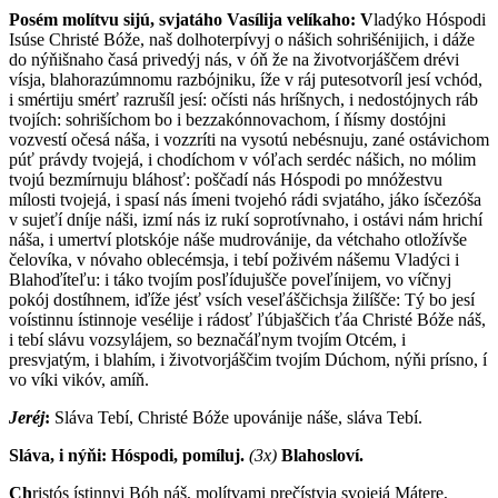
Posém molítvu sijú, svjatáho Vasílija velíkaho:
V
ladýko Hóspodi
Isúse Christé Bóže, naš dolhoterpívyj o nášich sohrišénijich, i dáže
do nýňišnaho časá privedýj nás, v óň že na životvorjáščem drévi
vísja, blahorazúmnomu razbójniku, íže v ráj putesotvoríl jesí vchód,
i smértiju smérť razrušíl jesí: očísti nás hríšnych, i nedostójnych ráb
tvojích: sohrišíchom bo i bezzakónnovachom, í ňísmy dostójni
vozvestí očesá náša, i vozzríti na vysotú nebésnuju, zané ostávichom
púť právdy tvojejá, i chodíchom v vóľach serdéc nášich, no mólim
tvojú bezmírnuju bláhosť: poščadí nás Hóspodi po mnóžestvu
mílosti tvojejá, i spasí nás ímeni tvojehó rádi svjatáho, jáko ísčezóša
v sujeťí dníje náši, izmí nás iz rukí soprotívnaho, i ostávi nám hrichí
náša, i umertví plotskóje náše mudrovánije, da vétchaho otložívše
čelovíka, v nóvaho oblecémsja, i tebí poživém nášemu Vladýci i
Blahoďíteľu: i táko tvojím posľídujušče poveľínijem, vo víčnyj
pokój dostíhnem, iďíže jésť vsích veseľáščichsja žilíšče: Tý bo jesí
voístinnu ístinnoje vesélije i rádosť ľúbjaščich ťáa Christé Bóže náš,
i tebí slávu vozsylájem, so beznačáľnym tvojím Otcém, i
presvjatým, i blahím, i životvorjáščim tvojím Dúchom, nýňi prísno, í
vo víki vikóv, amíň.
Jeréj
:
Sláva Tebí, Christé Bóže upovánije náše, sláva Tebí.
Sláva, i nýňi: Hóspodi, pomíluj.
(3x)
Blahosloví.
Ch
ristós ístinnyj Bóh náš, molítvami prečístyja svojejá Mátere,