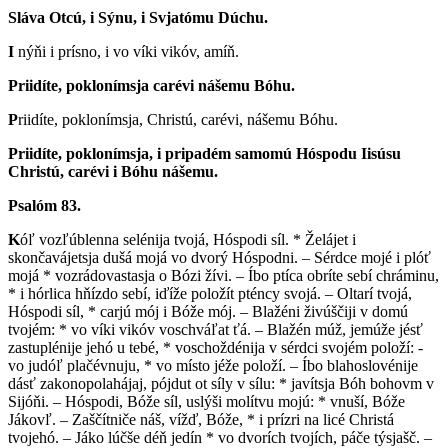
Sláva Otcú, i Sýnu, i Svjatómu Dúchu.
I
nýňi i prísno, i vo víki vikóv, amíň.
Priidíte, poklonímsja carévi nášemu Bóhu.
P
riidíte, poklonímsja, Christú, carévi, nášemu Bóhu.
Priidíte, poklonímsja, i pripadém samomú Hóspodu Iisúsu
Christú, carévi i Bóhu nášemu.
Psalóm 83.
K
óľ vozľúblenna selénija tvojá, Hóspodi síl. * Želájet i
skončavájetsja dušá mojá vo dvorý Hóspodni. – Sérdce mojé i plóť
mojá * vozrádovastasja o Bózi žívi. – Íbo ptíca obríte sebí chráminu,
* i hórlica hňízdo sebí, iďíže položít pténcy svojá. – Oltarí tvojá,
Hóspodi síl, * carjú mój i Bóže mój. – Blažéni živúščiji v domú
tvojém: * vo víki vikóv voschváľat ťá. – Blažén múž, jemúže jésť
zastuplénije jehó u tebé, * voschoždénija v sérdci svojém položí: -
vo judóľ plačévnuju, * vo místo jéže položí. – Íbo blahoslovénije
dásť zakonopolahájaj, pójdut ot síly v sílu: * javítsja Bóh bohovm v
Sijóňi. – Hóspodi, Bóže síl, uslýši molítvu mojú: * vnuší, Bóže
Jákovľ. – Zaščítniče náš, vížď, Bóže, * i prízri na licé Christá
tvojehó. – Jáko lúčše déň jedín * vo dvorích tvojích, páče týsjašč. –