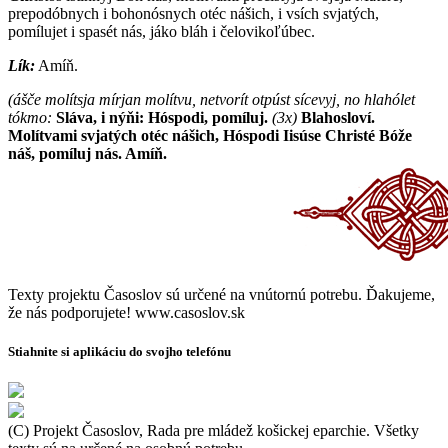
prepodóbnych i bohonósnych otéc nášich, i vsích svjatých,
pomílujet i spasét nás, jáko bláh i čelovikoľúbec.
Lík:
Amíň.
(ášče molítsja mírjan molítvu, netvorít otpúst sícevyj, no hlahólet
tókmo:
Sláva, i nýňi: Hóspodi, pomíluj.
(3x)
Blahosloví.
Molítvami svjatých otéc nášich, Hóspodi Iisúse Christé Bóže
náš, pomíluj nás. Amíň.
Texty projektu Časoslov sú určené na vnútornú potrebu. Ďakujeme,
že nás podporujete! www.casoslov.sk
Stiahnite si aplikáciu do svojho telefónu
(C) Projekt Časoslov, Rada pre mládež košickej eparchie. Všetky