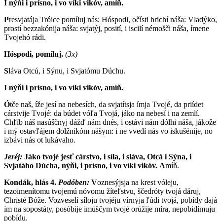
I nýňi i prísno, i vo víki vikóv, amíň.
P
resvjatája Tróice pomíluj nás: Hóspodi, očísti hrichí náša: Vladýko,
prostí bezzakónija náša: svjatýj, posití, i iscilí némošči náša, ímene
Tvojehó rádi.
Hóspodi, pomíluj.
(3x)
S
láva Otcú, i Sýnu, i Svjatómu Dúchu.
I nýňi i prísno, i vo víki vikóv, amíň.
Ó
tče naš, íže jesí na nebesích, da svjatítsja ímja Tvojé, da priídet
cárstvije Tvojé: da búdet vóľa Tvojá, jáko na nebesí i na zemlí.
Chľíb náš nasúščnyj dážď nám dnés, i ostávi nám dólhi náša, jákože
i mý ostavľájem dolžnikóm nášym: i ne vvedí nás vo iskušénije, no
izbávi nás ot lukávaho.
Jeréj:
Jáko tvojé jesť cárstvo, i síla, i sláva, Otcá i Sýna, i
Svjatáho Dúcha, nýňi, i prísno, i vo víki vikóv.
A
míň.
Kondák, hlás 4.
Podóben:
V
oznesýjsja na krest vóleju,
tezoimenítomu tvojemú nóvomu žíteľstvu, ščedróty tvojá dáruj,
Christé Bóže. Vozveselí síloju tvojéju vírnyja ľúdi tvojá, pobídy dajá
ím na sopostáty, posóbije imúščym tvojé orúžije míra, nepobidímuju
pobídu.