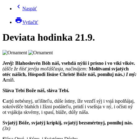
chevron_left
Naspäť
print
Vytlačiť
Deviata hodinka 21.9.
Jeréj:
Blahoslovén Bóh náš, vsehdá nýňi i prísno i vo víki vikóv.
(ášče že ňísť jeréja moľáščasja, načinájem:
Molítvami svjatých
otéc nášich, Hóspodi Iisúse Christé Bóže náš, pomíluj nás.
)
I mý:
A
míň.
Sláva Tebí Bože náš, sláva Tebí.
C
arjú nebésnyj, uťišiteľu, dúše ístiny, íže vezďí sýj i vsjá ispolňájaj,
sokróvišče blahích i žízni podáteľu, priidí i vselísja v ný, i očísti ný
ot vsjákija skvérny, i spasí, bláže, dúšy náša.
Svjatýj Bóže, svjatýj krípkij, svjatýj bezsmértnyj, pomíluj nás.
(3x)
S
láva Otcú, i Sýnu, i Svjatómu Dúchu.