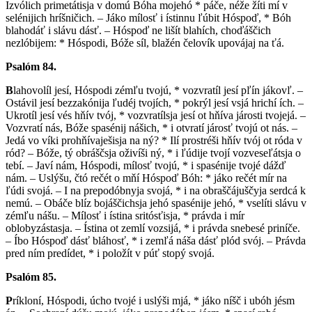
Izvólich primetátisja v domú Bóha mojehó * páče, néže žíti mí v
selénijich hríšničich. – Jáko mílosť i ístinnu ľúbit Hóspoď, * Bóh
blahodáť i slávu dásť. – Hóspoď ne lišít blahích, choďáščich
nezlóbijem: * Hóspodi, Bóže síl, blažén čelovík upovájaj na ťá.
Psalóm 84.
B
lahovolíl jesí, Hóspodi zémľu tvojú, * vozvratíl jesí pľín jákovľ. –
Ostávil jesí bezzakónija ľudéj tvojích, * pokrýl jesí vsjá hrichí ích. –
Ukrotíl jesí vés hňív tvój, * vozvratílsja jesí ot hňíva járosti tvojejá. –
Vozvratí nás, Bóže spasénij nášich, * i otvratí járosť tvojú ot nás. –
Jedá vo víki prohňívaješisja na ný? * Ilí prostréši hňív tvój ot róda v
ród? – Bóže, tý obráščsja oživíši ný, * i ľúdije tvojí vozveseľátsja o
tebí. – Javí nám, Hóspodi, mílosť tvojú, * i spasénije tvojé dážď
nám. – Uslýšu, čtó rečét o mňí Hóspoď Bóh: * jáko rečét mír na
ľúdi svojá. – I na prepodóbnyja svojá, * i na obraščájuščyja serdcá k
nemú. – Obáče blíz bojáščichsja jehó spasénije jehó, * vselíti slávu v
zémľu nášu. – Mílosť i ístina sritósťisja, * právda i mír
oblobyzástasja. – Ístina ot zemlí vozsijá, * i právda snebesé priníče.
– Íbo Hóspoď dásť bláhosť, * i zemľá náša dásť plód svój. – Právda
pred ním predídet, * i položít v púť stopý svojá.
Psalóm 85.
P
ríkloní, Hóspodi, úcho tvojé i uslýši mjá, * jáko níšč i ubóh jésm