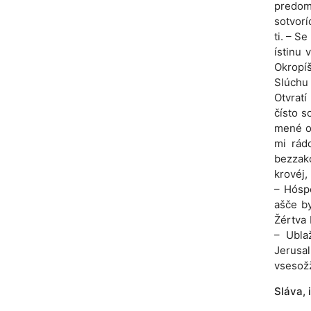
predom
sotvorí
ti. – S
ístinu 
Okropíš
Slúchu 
Otvratí
čísto s
mené ot
mi rád
bezzakó
krovéj,
– Hóspo
ašče by
Žértva 
– Ublaž
Jerusa
vsesožž
Sláva, i