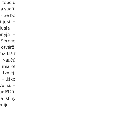
 tobóju
á sudíti
 - Se bo
 jesí. –
ľusja. –
nnyja. –
– Sérdce
 otvérži
 Vozdážď
– Naučú
i mja ot
 tvojéj.
. – Jáko
olíši. –
ničižít.
ja sťíny
énije i