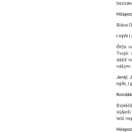
bezzakó
Hóspodi
S
láva O
I nýňi i
Ó
tče n
Tvojé: 
dážď n
nášym: 
Jeréj:
J
nýňi, i 
Kondák,
S
vjaščé
sijáješ
tebí ne
Hóspodi