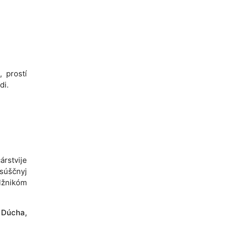
, prostí
di.
árstvije
asúščnyj
lžnikóm
o Dúcha,