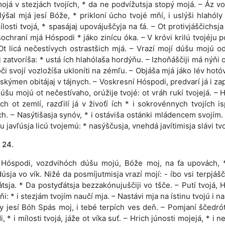
ojá v stezjách tvojích, * da ne podvížutsja stopý mojá. – Áz v
lýšal mjá jesí Bóže, * prikloní úcho tvojé mňí, i uslýši hlahóly
ílosti tvojá, * spasájaj upovájuščyja na ťá. – Ot protivjáščichsja
 sochraní mjá Hóspodi * jáko zinícu óka. – V króvi krilú tvojéju p
Ot licá nečestívych ostrastšich mjá. – Vrazí mojí dúšu mojú o
j zatvoríša: * ustá ích hlahólaša hordýňu. – Izhoňáščiji má nýňi
óči svojí vozložíša ukloníti na zémľu. – Objáša mjá jáko lév hotóv
o skýmen obitájaj v tájnych. – Voskresní Hóspodi, predvarí já i zap
dúšu mojú ot nečestívaho, orúžije tvojé: ot vráh rukí tvojejá. – 
ch ot zemlí, razďilí já v živoťí ích * i sokrovénnych tvojích is
ch. – Nasýtišasja synóv, * i ostáviša ostánki mládencem svojím.
u javľúsja licú tvojemú: * nasýščusja, vnehdá javítimisja slávi tvo
 24.
 Hóspodi, vozdvihóch dúšu mojú, Bóže moj, na ťa upovách, 
úsja vo vík. Nižé da posmíjutmisja vrazí mojí: - íbo vsi terpjášči
tsja. * Da postyďátsja bezzakónujuščiji vo tšče. – Putí tvojá, 
ňi: * i stezjám tvojím naučí mja. – Nastávi mja na ístinu tvojú i na
ty jesí Bóh Spás moj, i tebé terpích ves deň. – Pomjaní ščedrót
 * i mílosti tvojá, jáže ot víka suť. – Hrich júnosti mojejá, * i n