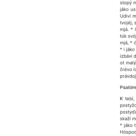
stopý m
jáko us
Udiví m
tvojéj,
mjá. * 
túk svó
mjá, * 
* i ják
izbávi 
ot malý
črévo í
právdoj
Psalóm
K
tebí,
postyžd
postyďá
skaží m
* jáko 
Hóspodi,