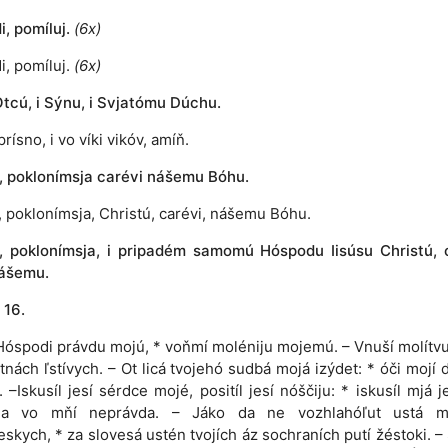
, pomíluj.
(6x)
i, pomíluj.
(6x)
tcú, i Sýnu, i Svjatómu Dúchu.
prísno, i vo víki vikóv, amíň.
e, poklonímsja carévi nášemu Bóhu.
e, poklonímsja, Christú, carévi, nášemu Bóhu.
e, poklonímsja, i pripadém samomú Hóspodu Iisúsu Christú, 
ášemu.
 16.
 Hóspodi právdu mojú, * voňmí moléniju mojemú. – Vnuší molítv
tnách ľstívych. – Ot licá tvojehó sudbá mojá izýdet: * óči mojí d
. –Iskusíl jesí sérdce mojé, positíl jesí nóščiju: * iskusíl mjá je
sja vo mňí neprávda. – Jáko da ne vozhlahóľut ustá m
eskych, * za slovesá ustén tvojích áz sochraních putí žéstoki. –