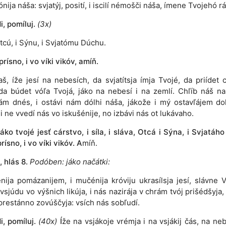
nija náša: svjatýj, posití, i iscilí némošči náša, ímene Tvojehó rá
, pomíluj.
(3x)
tcú, i Sýnu, i Svjatómu Dúchu.
 prísno, i vo víki vikóv, amíň.
aš, íže jesí na nebesích, da svjatítsja ímja Tvojé, da priídet c
da búdet vóľa Tvojá, jáko na nebesí i na zemlí. Chľíb náš n
ám dnés, i ostávi nám dólhi náša, jákože i mý ostavľájem do
i ne vvedí nás vo iskušénije, no izbávi nás ot lukávaho.
áko tvojé jesť cárstvo, i síla, i sláva, Otcá i Sýna, i Svjatáh
prísno, i vo víki vikóv.
A
míň.
 hlás 8.
Podóben: jáko načátki:
nija pomázanijem, i mučénija króviju ukrasílsja jesí, slávne Vl
i vsjúdu vo výšnich likúja, i nás nazirája v chrám tvój prišédšyja,
prestánno zovúščyja: vsích nás sobľudí.
, pomíluj.
(40x)
Í
že na vsjákoje vrémja i na vsjákij čás, na neb