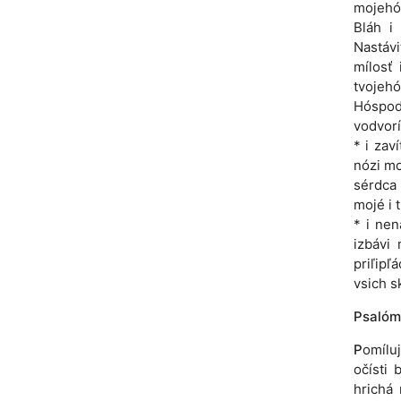
mojehó 
Bláh i
Nastávi
mílosť 
tvojehó
Hóspoda
vodvorí
* i zav
nózi mo
sérdca
mojé i 
* i ne
izbávi 
priľipľ
vsich s
Psalóm
P
omíluj
očísti 
hrichá 