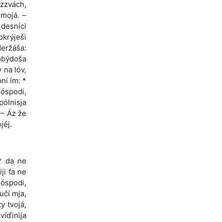
ozzvách,
 mojá. –
 desníci
okrýješi
deržáša:
 obýdoša
 na lóv,
ní ím: *
Hóspodi,
pólnisja
 – Áz že
jéj.
* da ne
ji ťa ne
Hóspodi,
učí mja,
y tvojá,
evíďinija