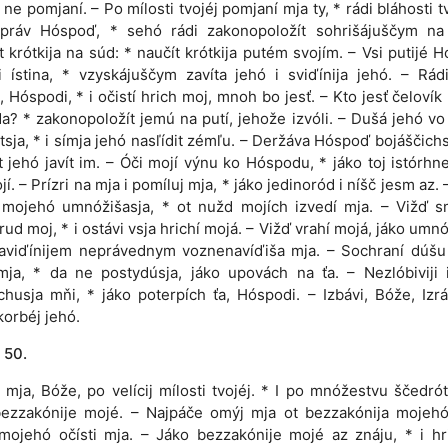
ne pomjaní. – Po mílosti tvojéj pomjaní mja ty, * rádi bláhosti tv
 práv Hóspoď, * sehó rádi zakonopoložít sohrišájuščym na 
t krótkija na súd: * naučít krótkija putém svojím. – Vsi putijé 
i ístina, * vzyskájuščym zavíta jehó i sviďínija jehó. – Rá
, Hóspodi, * i očistí hrich moj, mnoh bo jesť. – Kto jesť čelovík 
? * zakonopoložít jemú na putí, jehože izvóli. – Dušá jehó vo
tsja, * i símja jehó nasľídit zémľu. – Deržáva Hóspoď bojáščichs
ít jehó javít im. – Óči mojí výnu ko Hóspodu, * jáko toj istórhnet
jí. – Prízri na mja i pomíluj mja, * jáko jedinoród i níšč jesm az. 
 mojehó umnóžišasja, * ot nužd mojích izvedí mja. – Vižď sm
trud moj, * i ostávi vsja hrichí mojá. – Vižď vrahí mojá, jáko umnó
naviďínijem neprávednym voznenavíďiša mja. – Sochraní dúšu 
mja, * da ne postydúsja, jáko upovách na ťa. – Nezlóbiviji i
áchusja mňi, * jáko poterpích ťa, Hóspodi. – Izbávi, Bóže, Izrá
korbéj jehó.
 50.
 mja, Bóže, po velícij mílosti tvojéj. * I po mnóžestvu ščedrót
bezzakónije mojé. – Najpáče omýj mja ot bezzakónija mojehó
mojehó očísti mja. – Jáko bezzakónije mojé az znáju, * i h