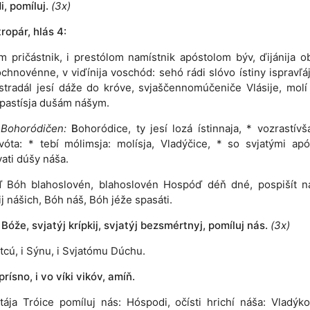
, pomíluj.
(3x)
tropár, hlás 4:
 pričástnik, i prestólom namístnik apóstolom býv, ďijánija obr
hnovénne, v viďínija voschód: sehó rádi slóvo ístiny ispravľája
stradál jesí dáže do króve, svjaščennomúčeniče Vlásije, molí
pastísja dušám nášym.
Bohoródičen:
B
ohoródice, ty jesí lozá ístinnaja, * vozrastív
vóta: * tebí mólimsja: molísja, Vladýčice, * so svjatými apó
ati dúšy náša.
 Bóh blahoslovén, blahoslovén Hospóď déň dné, pospišít 
j nášich, Bóh náš, Bóh jéže spasáti.
 Bóže, svjatýj krípkij, svjatýj bezsmértnyj, pomíluj nás.
(3x)
tcú, i Sýnu, i Svjatómu Dúchu.
 prísno, i vo víki vikóv, amíň.
atája Tróice pomíluj nás: Hóspodi, očísti hrichí náša: Vladýko