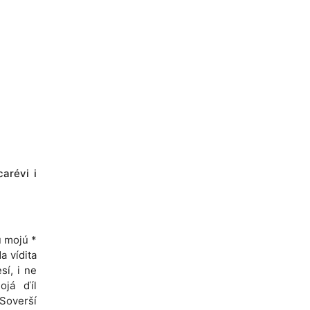
carévi i
u mojú *
a vídita
sí, i ne
ojá ďíl
 Soverší