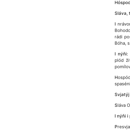
Hóspodi
Sláva, 
I
nrávom
Bohodoc
rádi po
Bóha, s
I nýňi:
plód ži
pomílov
H
ospóď
spaséni
Svjatýj
S
láva O
I nýňi i
P
resvj