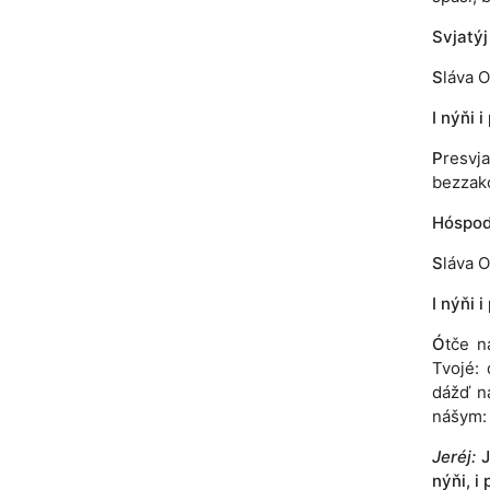
Svjatýj
S
láva O
I nýňi i
P
resvj
bezzakó
Hóspodi
S
láva O
I nýňi i
Ó
tče n
Tvojé: 
dážď n
nášym: 
Jeréj:
J
nýňi, i 