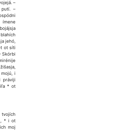
ojejá. –
putí. –
Hospódni
di ímene
bojájsja
 blahích
ja jehó,
 ot síti
– Skórbi
irénije
žišasja,
mojú, i
 práviji
iľa * ot
 tvojích
, * i ot
rich moj