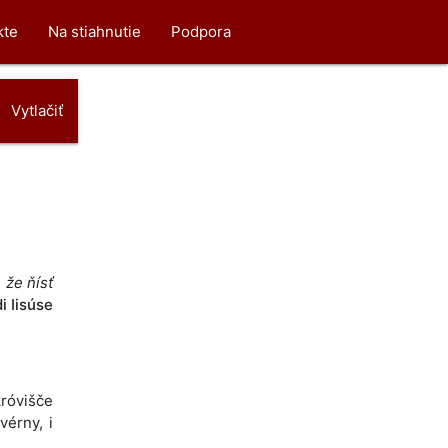
kte
Na stiahnutie
Podpora
Vytlačiť
 že ňísť
i Iisúse
okróvišče
kvérny, i