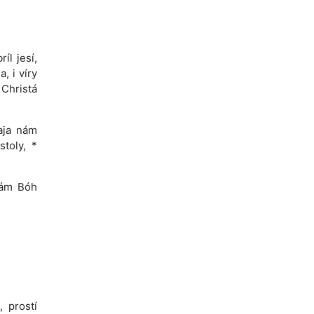
íl jesí,
, i víry
 Christá
šaja nám
stoly, *
nám Bóh
, prostí