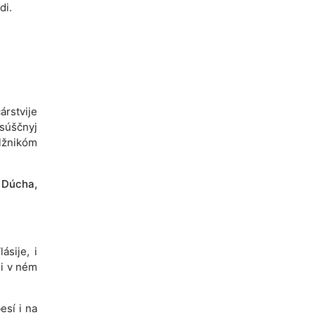
di.
árstvije
asúščnyj
lžnikóm
o Dúcha,
ásije, i
 i v ném
esí i na