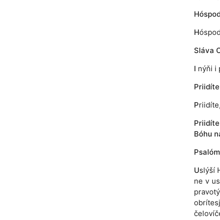
Hóspodi
H
óspod
Sláva O
I
nýňi i 
Priidít
P
riidít
Priidít
Bóhu n
Psalóm
U
slýší
ne v us
pravotý
obríte
čelovíč