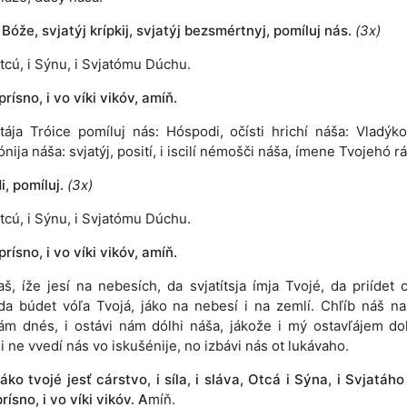
 Bóže, svjatýj krípkij, svjatýj bezsmértnyj, pomíluj nás.
(3x)
tcú, i Sýnu, i Svjatómu Dúchu.
 prísno, i vo víki vikóv, amíň.
atája Tróice pomíluj nás: Hóspodi, očísti hrichí náša: Vladýko
nija náša: svjatýj, posití, i iscilí némošči náša, ímene Tvojehó rá
, pomíluj.
(3x)
tcú, i Sýnu, i Svjatómu Dúchu.
 prísno, i vo víki vikóv, amíň.
aš, íže jesí na nebesích, da svjatítsja ímja Tvojé, da priídet c
da búdet vóľa Tvojá, jáko na nebesí i na zemlí. Chľíb náš n
ám dnés, i ostávi nám dólhi náša, jákože i mý ostavľájem do
i ne vvedí nás vo iskušénije, no izbávi nás ot lukávaho.
áko tvojé jesť cárstvo, i síla, i sláva, Otcá i Sýna, i Svjatáh
prísno, i vo víki vikóv.
A
míň.