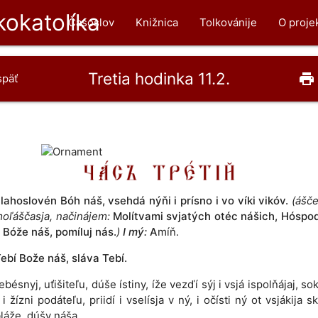
okatolíka
Časoslov
Knižnica
Tolkovánije
O proje
Tretia hodinka 11.2.
print
späť
lahoslovén Bóh náš, vsehdá nýňi i prísno i vo víki vikóv.
(ášče
moľáščasja, načinájem:
Molítvami svjatých otéc nášich, Hóspod
 Bóže náš, pomíluj nás.
)
I mý:
A
míň.
ebí Bože náš, sláva Tebí.
ebésnyj, uťišiteľu, dúše ístiny, íže vezďí sýj i vsjá ispolňájaj, s
i žízni podáteľu, priidí i vselísja v ný, i očísti ný ot vsjákija s
bláže, dúšy náša.