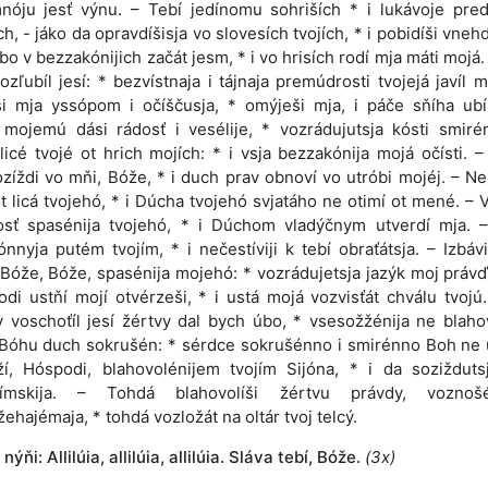
nóju jesť výnu. – Tebí jedínomu sohriších * i lukávoje pred
ch, - jáko da opravdíšisja vo slovesích tvojích, * i pobidíši vnehd
e bo v bezzakónijich začát jesm, * i vo hrisích rodí mja máti mojá.
vozľubíl jesí: * bezvístnaja i tájnaja premúdrosti tvojejá javíl mi
i mja yssópom i očíščusja, * omýješi mja, i páče sňíha ubí
mojemú dási rádosť i vesélije, * vozrádujutsja kósti smiré
 licé tvojé ot hrich mojích: * i vsja bezzakónija mojá očísti. 
ozíždi vo mňi, Bóže, * i duch prav obnoví vo utróbi mojéj. – Ne
 licá tvojehó, * i Dúcha tvojehó svjatáho ne otimí ot mené. –
osť spasénija tvojehó, * i Dúchom vladýčnym utverdí mja. 
nnyja putém tvojím, * i nečestíviji k tebí obraťátsja. – Izbáv
 Bóže, Bóže, spasénija mojehó: * vozrádujetsja jazýk moj právďi
di ustňí mojí otvérzeši, * i ustá mojá vozvisťát chválu tvojú
 voschoťíl jesí žértvy dal bych úbo, * vsesožžénija ne blahov
Bóhu duch sokrušén: * sérdce sokrušénno i smirénno Boh ne u
í, Hóspodi, blahovolénijem tvojím Sijóna, * i da sozižduts
límskija. – Tohdá blahovolíši žértvu právdy, voznoš
ehajémaja, * tohdá vozložát na oltár tvoj telcý.
 nýňi: Allilúia, allilúia, allilúia. Sláva tebí, Bóže.
(3x)